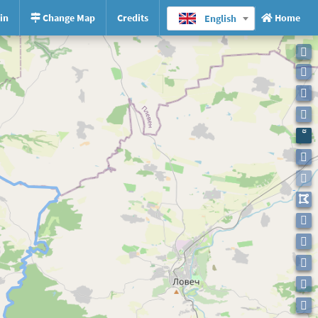
in
Change Map
Credits
Home
English











