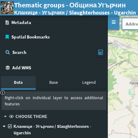
Thematic groups - Община Угърчин
Кланици - Угърчин / Slaughterhouses - Ugarchin
Metadata
Spatial Bookmarks
Search
Add WMS
Data
Base
Legend
i
Right-click on individual layer to access additional
features
CHOOSE THEME
Кланици - Угърчин / Slaughterhouses -
Ugarchin